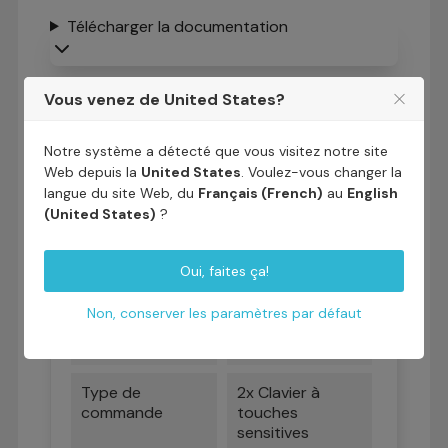
Télécharger la documentation
Vous venez de United States?
Détails du produit
Notre système a détecté que vous visitez notre site
Web depuis la
United States
. Voulez-vous changer la
langue du site Web, du
Français (French)
au
English
Fiche technique
(United States)
?
Surface de
620x390
Oui, faites ça!
cuisson (mm)
Non, conserver les paramètres par défaut
Nombre de
2
foyers
Type de
2x Clavier à
commande
touches
sensitives