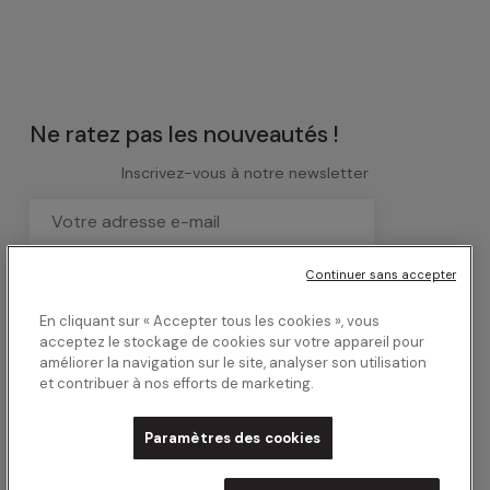
Ne ratez pas les nouveautés !
Inscrivez-vous à notre newsletter
Votre adresse e-mail est uniquement utilisée pour vous
Continuer sans accepter
envoyer notre newsletter. Vous pouvez à tout moment

utiliser le lien de désabonnement intégré dans la
En cliquant sur « Accepter tous les cookies », vous
newsletter.
En savoir plus sur la gestion de vos
acceptez le stockage de cookies sur votre appareil pour
données et vos droits.
améliorer la navigation sur le site, analyser son utilisation
et contribuer à nos efforts de marketing.
Paramètres des cookies