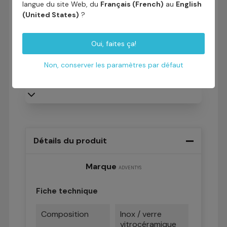
langue du site Web, du
Français (French)
au
English

Vous devez vous connecter ou créer
(United States)
?
un compte pour pouvoir acheter ce
produit
Oui, faites ça!
Demandez un devis en ligne
Non, conserver les paramètres par défaut
Télécharger la documentation
Détails du produit
Marque
ADVENTYS
Fiche technique
Composition
Inox / verre
vitrocéramique