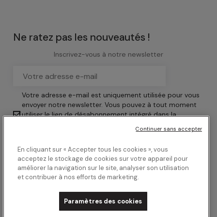
Ne ratez pas les nouveautés !
Inscrivez-vous à notre newsletter
Votre adresse e-mail est uniquement utilisée pour vous
envoyer notre newsletter. Vous pouvez à tout moment

utiliser le lien de désabonnement intégré dans la
newsletter.
En savoir plus sur la gestion de vos
Continuer sans accepter
données et vos droits.
En cliquant sur « Accepter tous les cookies », vous
acceptez le stockage de cookies sur votre appareil pour
améliorer la navigation sur le site, analyser son utilisation
et contribuer à nos efforts de marketing.
Paramètres des cookies