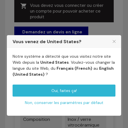

Vous devez vous connecter ou créer
un compte pour pouvoir acheter ce
produit
Demandez un devis en ligne
Vous venez de United States?
Télécharger la documentation
Notre système a détecté que vous visitez notre site
Web depuis la
United States
. Voulez-vous changer la
langue du site Web, du
Français (French)
au
English
(United States)
?
Détails du produit
Oui, faites ça!
Marque
ADVENTYS
Non, conserver les paramètres par défaut
Fiche technique
Composition
Inox / verre
vitrocéramique