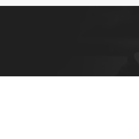
P
N
L
Siège