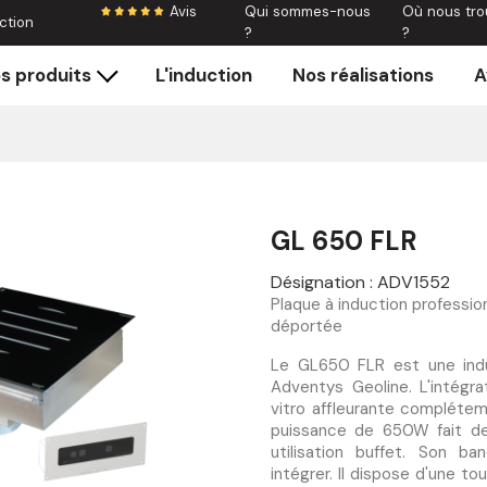
Avis
Qui sommes-nous
Où nous tro
ction
?
?
s produits
L'induction
Nos réalisations
A
GL 650 FLR
Désignation : ADV1552
Plaque à induction professi
déportée
Le GL650 FLR est une ind
Adventys Geoline. L'intégr
vitro affleurante complétem
puissance de 650W fait de
utilisation buffet. Son 
intégrer. Il dispose d'une 