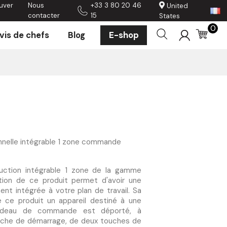
uver
Nous
+33 3 80 20 46
United
contacter
15
States
0
vis de chefs
Blog
E-shop
onnelle intégrable 1 zone commande
uction intégrable 1 zone de la gamme
ation de ce produit permet d'avoir une
ent intégrée à votre plan de travail. Sa
 ce produit un appareil destiné à une
bandeau de commande est déporté, à
touche de démarrage, de deux touches de