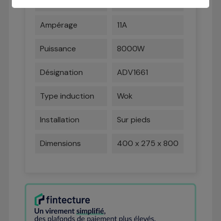
Garantie
3 ans
Ampérage
11A
Puissance
8000W
Désignation
ADV1661
Type induction
Wok
Installation
Sur pieds
Dimensions
400 x 275 x 800