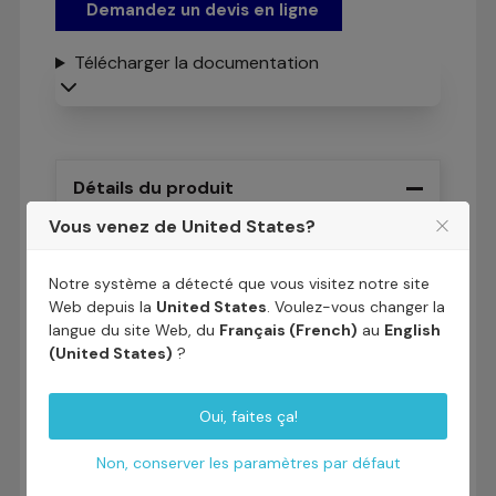
Demandez un devis en ligne
Télécharger la documentation
Détails du produit
Vous venez de United States?
Marque
ADVENTYS
Notre système a détecté que vous visitez notre site
Fiche technique
Web depuis la
United States
. Voulez-vous changer la
langue du site Web, du
Français (French)
au
English
Composition
Inox / verre
(United States)
?
vitrocéramique
Oui, faites ça!
Nombre de
1
foyers
Non, conserver les paramètres par défaut