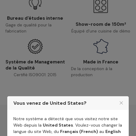
Bureau d'études interne
Show-room de 150m²
Gage de qualité pour la
fabrication
Équipé d'une cuisine de démo
Système de Management
Made in France
de la Qualité
De la conception à la
Certifié ISO9001: 2015
production
Vous venez de United States?
Notre système a détecté que vous visitez notre site
Web depuis la
United States
. Voulez-vous changer la
langue du site Web, du
Français (French)
au
English