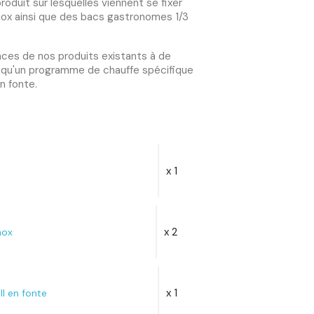
oduit sur lesquelles viennent se fixer
nox ainsi que des bacs gastronomes 1/3
nces de nos produits existants à de
l qu'un programme de chauffe spécifique
en fonte.
x 1
x 2
nox
x 1
ll en fonte