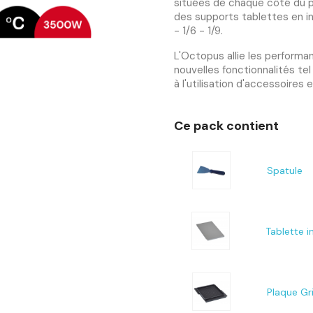
situées de chaque côté du pr
des supports tablettes en i
- 1/6 - 1/9.
L'Octopus allie les performa
nouvelles fonctionnalités te
à l'utilisation d'accessoires 
Ce pack contient
Spatule
Tablette i
Plaque Gri