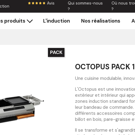
Avis
Qui sommes-nous
Où nous tro
ction
?
?
s produits
L'induction
Nos réalisations
A
PACK
OCTOPUS PACK 1
Une cuisine modulable, innov
L'Octopus est une innovatio
extérieur et intérieur qui ap
zones induction standard f
leur bandeau de commande. S
différents accessoires compat
billot en bois, pare-graisse 
Il se transforme et s'agrandi