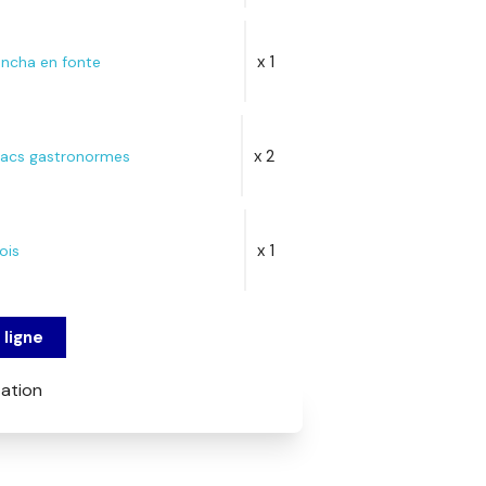
x 1
ancha en fonte
x 2
bacs gastronormes
x 1
ois
ligne
ation