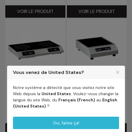
VOIR LE PRODUIT
VOIR LE PRODUIT
Vous venez de United States?
GL2 S
GLN
Notre système a détecté que vous visitez notre site
Web depuis la
United States
. Voulez-vous changer la
Plaque à induction
Plaque à induction
langue du site Web, du
Français (French)
au
English
professionnelle à poser 2
professionnelle à poser 1
(United States)
?
zones -
zone - 2500/3000/3500W
5000/6000/7000W
- 310x385x110
Oui, faites ça!
VOIR LE PRODUIT
VOIR LE PRODUIT