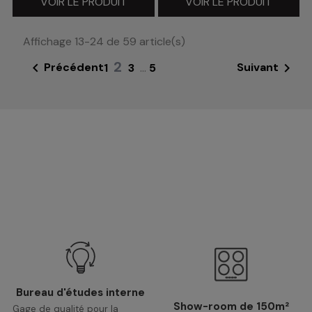
VOIR LE PRODUIT
VOIR LE PRODUIT
Affichage 13-24 de 59 article(s)
2


Précédent
Suivant
1
3
…
5
Bureau d'études interne
Show-room de 150m²
Gage de qualité pour la