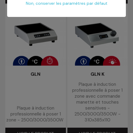
Non, conserver les paramètres par défaut
GLN
GLN K
Plaque à induction
professionnelle à poser 1
zone avec commande
manette et touches
Plaque à induction
sensitives -
professionnelle à poser 1
2500/3000/3500W -
zone - 2500/3000/3500W
310x385x110